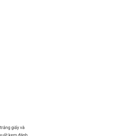
trắng giấy và
n xuất kem đánh