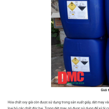
Giới 
Hóa chất oxy già còn được sử dụng trong sản xuất giấy, dệt may v
loại bỏ các chất độc hại. Trong dệt may, nó được sử dụng để xử lý 