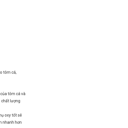
ho tôm cá,
y của tôm cá và
n chất lượng
ụ oxy tốt sẽ
ển nhanh hơn