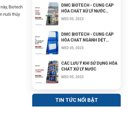
DMC BIOTECH - CUNG CẤP
 này, Biotech
HÓA CHẤT XỬ LÝ NƯỚC
m nuôi thủy
TRONG NUÔI TRỒNG THỦY
WED 05, 2023
SẢN VỚI GIÁ TỐT NHẤT THỊ
TRƯỜNG
DMC BIOTECH - CUNG CẤP
HÓA CHẤT NGÀNH DỆT
NHUỘM MIỀN NAM, MIỀN
WED 05, 2023
BẮC, MIỀN TRUNG, MIỀN TÂY
CÁC LƯU Ý KHI SỬ DỤNG HÓA
CHẤT XỬ LÝ NƯỚC
WED 05, 2023
BẠN ĐANG KINH DOANH HÓA
CHẤT CÔNG NGHIỆP NHƯNG
TIN TỨC NỔI BẬT
KHÔNG BIẾT NHẬP HÀNG GIÁ
WED 05, 2023
TỐT Ở ĐÂU?