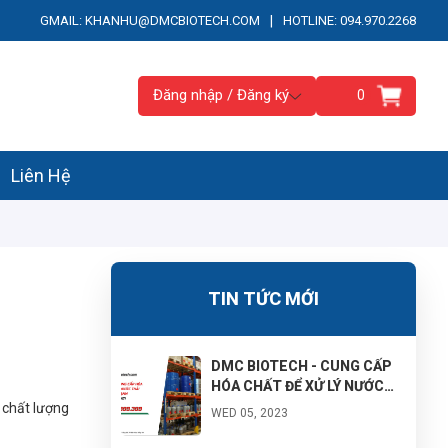
|
GMAIL: KHANHU@DMCBIOTECH.COM
HOTLINE: 094.970.2268
Đăng nhập / Đăng ký
0
Liên Hệ
TIN TỨC MỚI
DMC BIOTECH - CUNG CẤP
HÓA CHẤT ĐỂ XỬ LÝ NƯỚC
THẢI CÔNG NGHIỆP MẠNH -
 chất lượng
WED 05, 2023
GIAO HÀNG TẬN NƠI