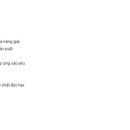
ả năng giải
ản xuất.
áp ứng các yêu
 chất độc hại,