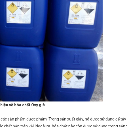
thiệu về hóa chất Oxy già
à các sản phẩm dược phẩm. Trong sản xuất giấy, nó được sử dụng để tẩy 
các chất bẩn trên vải. Ngoài ra, hóa chất này còn được sử dụng trong sả