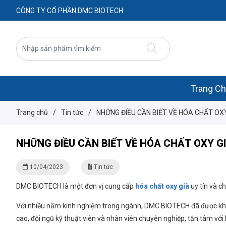
CÔNG TY CỔ PHẦN DMC BIOTECH
Trang C
Trang chủ
/
Tin tức
/
NHỮNG ĐIỀU CẦN BIẾT VỀ HÓA CHẤT OX
NHỮNG ĐIỀU CẦN BIẾT VỀ HÓA CHẤT OXY G
10/04/2023
Tin tức
DMC BIOTECH là một đơn vị cung cấp
hóa chất oxy già
uy tín và c
Với nhiều năm kinh nghiệm trong ngành, DMC BIOTECH đã được khẳ
cao, đội ngũ kỹ thuật viên và nhân viên chuyên nghiệp, tận tâm với