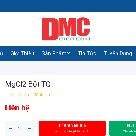
hủ
Giới Thiệu
Sản Phẩm
Tin Tức
Tuyển Dụng
MgCl2 Bột TQ
( 0 đánh giá )
Liên hệ
Thêm vào giỏ
Mua
và mua sản phẩm khác
Thanh t