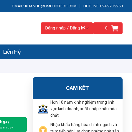
|
GMAIL: KHANHU@DMCBIOTECH.COM
HOTLINE: 094.970.2268
Đăng nhập / Đăng ký
0
Liên Hệ
CAM KẾT
Hơn 10 năm kinh nghiệm trong lĩnh
vực kinh doanh, xuất nhập khẩu hóa
chất
 Ngay
Nhập khẩu hàng hóa chính ngạch và
oán ngay
trực tiếp nên lựa chọn những nhà sản