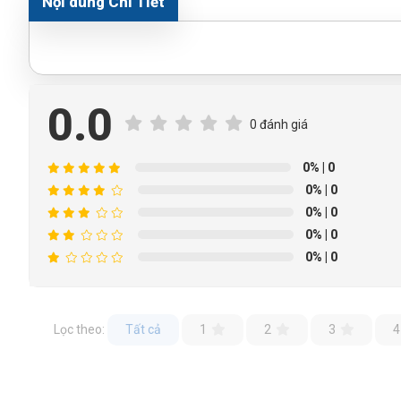
Nội dung Chi Tiết
0.0
0 đánh giá
0%
| 0
0%
| 0
0%
| 0
0%
| 0
0%
| 0
Lọc theo:
Tất cả
1
2
3
4