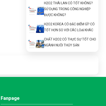
H2O2 THÁI LAN CÓ TỐT KHÔNG?
SỬ DỤNG TRONG CÔNG NGHIỆP
ĐƯỢC KHÔNG?
H2O2 KOREA CÓ ĐẶC ĐIỂM GÌ? CÓ
TỐT HƠN SO VỚI CÁC LOẠI KHÁC
CHẤT H2O2 CÓ THỰC SỰ TỐT CHO
NGÀNH NUÔI THỦY SẢN
H2O2 CÔNG NGHIỆP CÓ CÔNG DỤNG GÌ?
CHẤT H2O2 CÓ GIÁ BAO NHIÊU??
CHẤT H2O2 CÓ THỰC SỰ TỐT CHO
NGÀNH NUÔI THỦY SẢN
HÓA CHẤT VỆ SINH CÔNG NGHIỆP LOẠI
NÀO TỐT? GIÁ BAO NHIÊU?
Fanpage
NHỮNG ĐIỀU CẦN BIẾT VỀ HÓA CHẤT
OXY GIÀ - ỨNG DỤNG CHO NGÀNH NUÔI