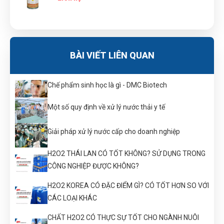
BÀI VIẾT LIÊN QUAN
Chế phẩm sinh học là gì - DMC Biotech
Một số quy định về xử lý nước thải y tế
Giải pháp xử lý nước cấp cho doanh nghiệp
H2O2 THÁI LAN CÓ TỐT KHÔNG? SỬ DỤNG TRONG
CÔNG NGHIỆP ĐƯỢC KHÔNG?
H2O2 KOREA CÓ ĐẶC ĐIỂM GÌ? CÓ TỐT HƠN SO VỚI
CÁC LOẠI KHÁC
CHẤT H2O2 CÓ THỰC SỰ TỐT CHO NGÀNH NUÔI