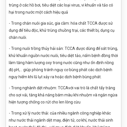
trùng ở các hồ bơi, tiêu diệt các loại virus, vi khuẩn và tảo có
hại trong nước một cách hiệu quả
- Trong chăn nuôi gia súc, gia cầm: hóa chất TCCA được sử
dụng để tiêu độc, khử trùng chuồng trại, các thiết bị, dụng cụ
chăn nuôi.
- Trong nuôi trồng thủy hải sản: TCCA được dùng để sát trùng,
khử khuẩn nguồn nước nuôi, tiêu diệt tảo, nấm bệnh đồng thời
làm tăng hàm lượng oxy trong nước cũng như ổn định nồng
độ pH,... giúp phòng tránh nguy cơ bùng phát các dịch bệnh
nguy hiểm khi lũ lụt xảy ra hoặc dịch bệnh bùng phát.
- Trong nghành dệt nhuộm: TCCAvới vai trò là chất tẩy trắng
cho sợi vải, tăng khả năng bám màu khi nhuộm và ngăn ngừa
hiện tượng chống co rút cho len lông cừu
- Trong xử lý nước thải: của nhiều ngành công nghiệp khác
như nước thải ngành dệt may, điện tử, cơ khí, nước thải sinh