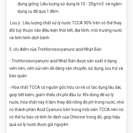
đựng giống: Liều lượng sử dụng là 10 - 20g/m3 và ngâm
dụng cụ để qua 1 đêm.
Lưu ý : Liều lượng chất xử lý nước TCCA 90% trên có thể thay
đổi tuỳ thuộc vào điều kiện thời tiết, địa hình, môi trường nước
và tình hình dịch bệnh.
5. Ưu điểm của Trichloroisocyanuric acid Nhật Bản
- Trichloroisocyanuric acid Nhật Bản được sản xuất ở dạng
viên nén, viên sủi nên dễ dàng vận chuyển, sử dụng, lưu trữ và
bảo quản.
- Hóa chất TCCA có nguồn gốc hữu cơ và có tác dụng lâu dài,
giúp tiết kiệm, giảm thiểu chi phí đầu tư. Khi dùng để xử lý
nước, hóa chất này ít làm thay đổi nồng độ pH trong nước, nhờ
có thành phần Acid Cyanuric bên trong mỗi viên TCCA nên nó
có thể tự bảo vệ tính ổn định của Chlorine trong đó, giúp hiệu
quả xử lý nước được giữ nguyên.