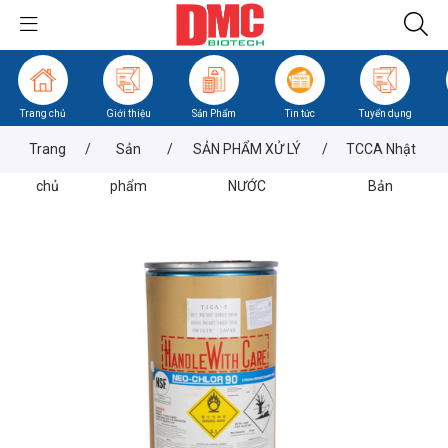
Trang chủ
Giới thiệu
Sản Phẩm
Tin tức
Tuyển dụng
Trang
/
Sản
/
SẢN PHẨM XỬ LÝ
/
TCCA Nhật
chủ
phẩm
NƯỚC
Bản