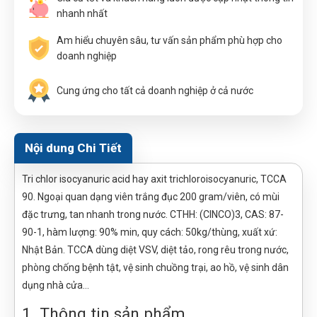
nhanh nhất
Am hiểu chuyên sâu, tư vấn sản phẩm phù hợp cho
doanh nghiệp
Cung ứng cho tất cả doanh nghiệp ở cả nước
Nội dung Chi Tiết
Tri chlor isocyanuric acid hay axit trichloroisocyanuric, TCCA
90. Ngoại quan dạng viên trắng đục 200 gram/viên, có mùi
đặc trưng, tan nhanh trong nước. CTHH: (ClNCO)3, CAS: 87-
90-1, hàm lượng: 90% min, quy cách: 50kg/thùng, xuất xứ:
Nhật Bản. TCCA dùng diệt VSV, diệt tảo, rong rêu trong nước,
phòng chống bệnh tật, vệ sinh chuồng trại, ao hồ, vệ sinh dân
dụng nhà cửa…
1. Thông tin sản phẩm