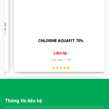
CHẤT HYDROGEN PEROXIDE SỬ DỤNG NHƯ THẾ NÀO
TRONG CÔNG NGHIỆP
HÓA CHẤT HYDROGEN PEROXIDE CÓ GÂY NGUY HẠI
CHO NGƯỜI KHÔNG?
TOP 5 LOẠI HÓA CHẤT XỬ LÝ NƯỚC THẢI CÔNG
CHLORINE AQUAFIT 70%
NGHIỆP TỐT NHẤT HIỆN NAY
Liên hệ
HƯỚNG DẪN SỬ DỤNG HÓA CHẤT XỬ LÝ NƯỚC THẢI
SƠN SAO CHO HIỆU QUẢ
Lượt xem: 1786
XỬ LÝ NƯỚC THẢI BẰNG HÓA CHẤT CÓ AN TOÀN
KHÔNG? HIỆU QUẢ NHƯ THẾ NÀO?
HÓA CHẤT XỬ LÝ NƯỚC THẢI HỒ BƠI LOẠI NÀO SẠCH -
AN TOÀN - HIỆU QUẢ
HÓA CHẤT H2O2 CÓ CÁC LOẠI NÀO? ỨNG DỤNG NHƯ
Thông tin liên hệ
THẾ NÀO? ĐỊA CHỈ MUA VỚI GIÁ RẺ?