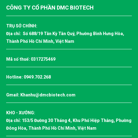
CÔNG TY CỔ PHẦN DMC BIOTECH
QUY TRÌNH SỬ DỤNG HÓA CHẤT XỬ LÝ NƯỚC THẢI
KIM LOẠI NẶNG
TRỤ SỞ CHÍNH:
ỨNG DỤNG H2O2 TRONG NGÀNH DỆT NHUỘM, XỬ LÝ
Địa chỉ: Số 688/19 Tân Kỳ Tân Quý, Phường Bình Hưng Hòa,
NƯỚC THẢI, NƯỚC HỒ BƠI, THỦY SẢN
Thành Phố Hồ Chí Minh, Việt Nam
HÓA CHẤT CHO XỬ LÝ NƯỚC THẢI LÀ GÌ?
Mã số thuế: 0317275469
CÁC HÓA CHẤT DÙNG TRONG XỬ LÝ NƯỚC THẢI PHỔ
BIẾN, GIÁ RẺ, HIỆU QUẢ
Hotline:
0949.702.268
DMC BIOTECH - CHUYÊN CUNG CẤP HÓA CHẤT XỬ LÝ
NƯỚC THẢI TOÀN KHU VỰC TP.HCM
Gmail:
Khanhu@dmcbiotech.com
NHỮNG LỢI ÍCH KHI SỬ DỤNG HÓA CHẤT XỬ LÝ NƯỚC
THẢI NHẬP KHẨU
KHO - XƯỞNG:
HÓA CHẤT VI SINH XỬ LÝ NƯỚC THẢI CÓ THỰC SỰ
Địa chỉ: 153/5 Đường 30 Tháng 4, Khu Phố Hiệp Thắng, Phường
HIỆU QUẢ KHÔNG?
Đông Hòa, Thành Phố Hồ Chí Minh, Việt Nam