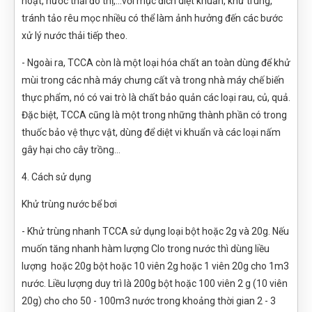
hoạt, nước thải đô thị,...với mục đích diệt khuẩn, khử trùng,
tránh tảo rêu mọc nhiều có thể làm ảnh hưởng đến các bước
xử lý nước thải tiếp theo.
- Ngoài ra, TCCA còn là một loại hóa chất an toàn dùng để khử
mùi trong các nhà máy chưng cất và trong nhà máy chế biến
thực phẩm, nó có vai trò là chất bảo quản các loại rau, củ, quả.
Đặc biệt, TCCA cũng là một trong những thành phần có trong
thuốc bảo vệ thực vật, dùng để diệt vi khuẩn và các loại nấm
gây hại cho cây trồng…
4. Cách sử dụng
Khử trùng nước bể bơi
- Khử trùng nhanh TCCA sử dụng loại bột hoặc 2g và 20g. Nếu
muốn tăng nhanh hàm lượng Clo trong nước thì dùng liều
lượng hoặc 20g bột hoặc 10 viên 2g hoặc 1 viên 20g cho 1m3
nước. Liều lượng duy trì là 200g bột hoặc 100 viên 2 g (10 viên
20g) cho cho 50 - 100m3 nước trong khoảng thời gian 2 - 3