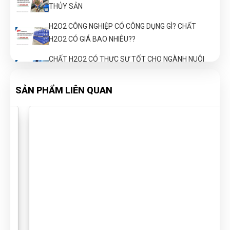
THỦY SẢN
H2O2 CÔNG NGHIỆP CÓ CÔNG DỤNG GÌ? CHẤT
H2O2 CÓ GIÁ BAO NHIÊU??
CHẤT H2O2 CÓ THỰC SỰ TỐT CHO NGÀNH NUÔI
THỦY SẢN
SẢN PHẨM LIÊN QUAN
HÓA CHẤT VỆ SINH CÔNG NGHIỆP LOẠI NÀO TỐT?
GIÁ BAO NHIÊU?
NHỮNG ĐIỀU CẦN BIẾT VỀ HÓA CHẤT OXY GIÀ - ỨNG
DỤNG CHO NGÀNH NUÔI THỦY SẢN
GIÁ OXY GIÀ CÔNG NGHIỆP? ĐỊA CHỈ MUA UY TÍN, GIÁ
THÀNH TỐT Ở ĐÂU?
DMC BIOTECH - CUNG CẤP ĐA DẠNG SẢN PHẨM
TRONG NGÀNH CÔNG NGHIỆP HÓA CHẤT
CHIA SẺ CÁCH BẢO QUẢN H2O2 CHUẨN NHẤT