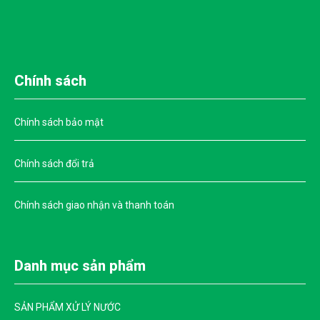
HÓA CHẤT XỬ LÝ NƯỚC THẢI DỆT NHUỘM TỐT NHẤT
HIỆN NAY
HÓA CHẤT TCCA - HÓA CHẤT XỬ LÝ NƯỚC TỐT NHẤT
TRÊN THỊ TRƯỜNG
Chính sách
TCCA LÀ GÌ? TCCA DÙNG TRONG NUÔI TRỒNG THỦY
SẢN CÓ ĐƯỢC KHÔNG?
Chính sách bảo mật
TCCA DẠNG BỘT CÓ TỐT HƠN SO VỚI TCCA DẠNG
VIÊN KHÔNG?
Chính sách đổi trả
AXIT TRICHLOROISOCYANURIC ĐƯỢC SỬ DỤNG
TRONG HỒ BƠI CÓ SẠCH KHÔNG?
Chính sách giao nhận và thanh toán
HƯỚNG DẪN SỬ DỤNG TCCA CHUẨN NHẤT MÀ KHÔNG
PHẢI AI CŨNG BIẾT
Danh mục sản phẩm
TCCA DẠNG VIÊN - ỨNG DỤNG RỘNG RÃI TRONG NUÔI
TRỒNG THỦY HẢI SẢN, TÔM THƯƠNG MẠI
SẢN PHẨM XỬ LÝ NƯỚC