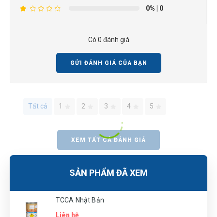
0%
| 0
Có 0 đánh giá
GỬI ĐÁNH GIÁ CỦA BẠN
Tất cả
1
2
3
4
5
XEM TẤT CẢ ĐÁNH GIÁ
SẢN PHẨM ĐÃ XEM
TCCA Nhật Bản
Liên hệ