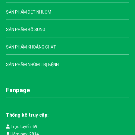
BẠN ĐÃ BIẾT CÁC ỨNG DỤNG AXIT
TRICHLOROISOCYANURIC NÀY CHƯA?
SẢN PHẨM DỆT NHUỘM
TCCA 90 NHẬT BẢN - GIẢI PHÁP CHẤT KHỬ TRÙNG
VÔ CÙNG HIỆU QUẢ
SẢN PHẨM BỔ SUNG
CÔNG DỤNG TẨY RỬA CỦA BAKING SODA TRONG XỬ
LÝ NƯỚC HỒ BƠI
SẢN PHẨM KHOÁNG CHẤT
BỘT BAKING SODA CÓ TÁC DỤNG GÌ? MUA BAKING
SẢN PHẨM NHÓM TRỊ BỆNH
SODA Ở ĐÂU?
THÀNH PHẦN CỦA BAKING SODA GỒM NHỮNG GÌ? CÓ
GÂY HẠI KHÔNG?
Fanpage
HỎI ĐÁP| BỘT BAKING SODA CÓ PHẢI BỘT NỞ
KHÔNG?
Thống kê truy cập:
CÁCH PHA BAKING SODA TẨY RỬA NƯỚC HỒ BƠI
CHUẨN XÁC
Trực tuyến: 69
Hôm nay: 2814