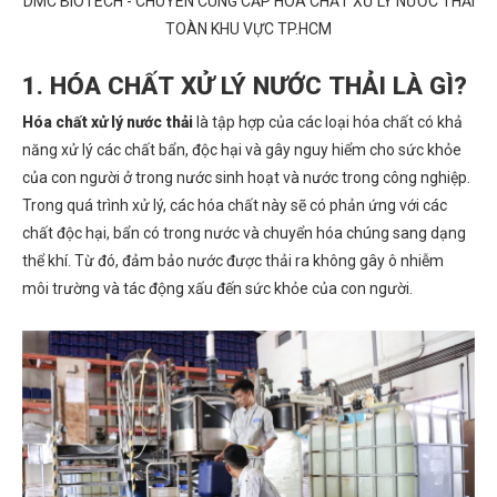
DMC BIOTECH - CHUYÊN CUNG CẤP HÓA CHẤT XỬ LÝ NƯỚC THẢI
TOÀN KHU VỰC TP.HCM
1. HÓA CHẤT XỬ LÝ NƯỚC THẢI LÀ GÌ?
Hóa chất xử lý nước thải
là tập hợp của các loại hóa chất có khả
năng xử lý các chất bẩn, độc hại và gây nguy hiểm cho sức khỏe
của con người ở trong nước sinh hoạt và nước trong công nghiệp.
Trong quá trình xử lý, các hóa chất này sẽ có phản ứng với các
chất độc hại, bẩn có trong nước và chuyển hóa chúng sang dạng
thể khí. Từ đó, đảm bảo nước được thải ra không gây ô nhiễm
môi trường và tác động xấu đến sức khỏe của con người.