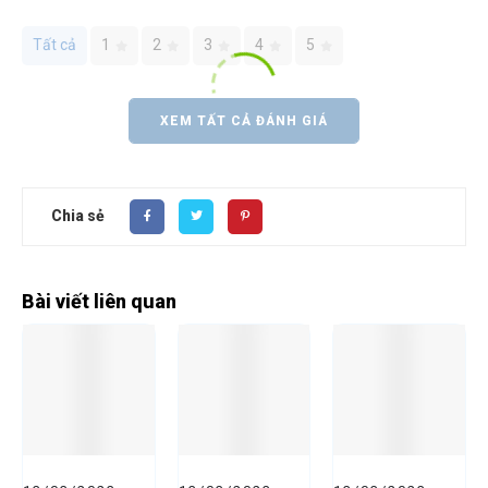
Tất cả
1
2
3
4
5
XEM TẤT CẢ ĐÁNH GIÁ
Chia sẻ
Bài viết liên quan