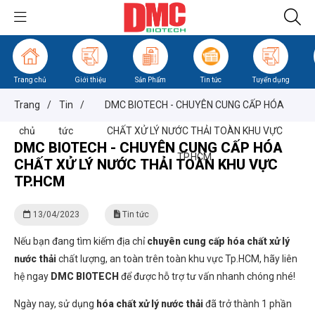
Trang chủ
Giới thiệu
Sản Phẩm
Tin tức
Tuyển dụng
Trang
/
Tin
/
DMC BIOTECH - CHUYÊN CUNG CẤP HÓA
chủ
tức
CHẤT XỬ LÝ NƯỚC THẢI TOÀN KHU VỰC
DMC BIOTECH - CHUYÊN CUNG CẤP HÓA
TP.HCM
CHẤT XỬ LÝ NƯỚC THẢI TOÀN KHU VỰC
TP.HCM
13/04/2023
Tin tức
Nếu bạn đang tìm kiếm địa chỉ
chuyên cung cấp hóa chất xử lý
nước thải
chất lượng, an toàn trên toàn khu vực Tp.HCM, hãy liên
hệ ngay
DMC BIOTECH
để được hỗ trợ tư vấn nhanh chóng nhé!
Ngày nay, sử dụng
hóa chất xử lý nước thải
đã trở thành 1 phần