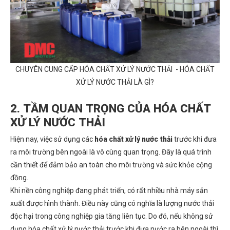
CHUYÊN CUNG CẤP HÓA CHẤT XỬ LÝ NƯỚC THẢI - HÓA CHẤT
XỬ LÝ NƯỚC THẢI LÀ GÌ?
2. TẦM QUAN TRỌNG CỦA HÓA CHẤT
XỬ LÝ NƯỚC THẢI
Hiện nay, việc sử dụng các
hóa chất xử lý nước thải
trước khi đưa
ra môi trường bên ngoài là vô cùng quan trọng. Đây là quá trình
cần thiết để đảm bảo an toàn cho môi trường và sức khỏe cộng
đồng.
Khi nền công nghiệp đang phát triển, có rất nhiều nhà máy sản
xuất được hình thành. Điều này cũng có nghĩa là lượng nước thải
độc hại trong công nghiệp gia tăng liên tục. Do đó, nếu không sử
dụng hóa chất xử lý nước thải trước khi đưa nước ra bên ngoài thì