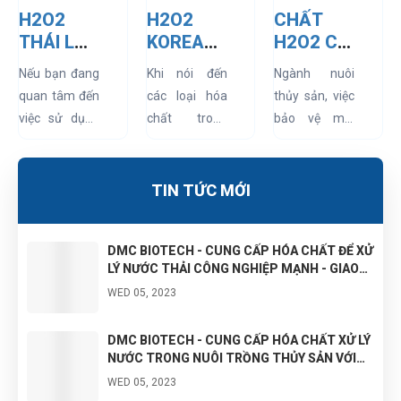
H2O2
H2O2
CHẤT
THÁI LAN
KOREA
H2O2 CÓ
CÓ TỐT
CÓ ĐẶC
THỰC SỰ
Nếu bạn đang
Khi nói đến
Ngành nuôi
KHÔNG?
ĐIỂM GÌ?
TỐT CHO
quan tâm đến
các loại hóa
thủy sản, việc
SỬ DỤNG
CÓ TỐT
NGÀNH
việc sử dụng
chất trong
bảo vệ môi
TRONG
HƠN SO
NUÔI
H2O2 Thái
ngành công
trường nuôi
CÔNG
VỚI CÁC
THỦY
Lan (oxy già)
nghiệp, H2O2
trồng và đảm
NGHIỆP
LOẠI
SẢN
trong các ứng
là một trong
bảo sức khỏe
TIN TỨC MỚI
ĐƯỢC
KHÁC
dụng công
những chất
cho tôm cá là
KHÔNG?
nghiệp, thì bài
được sử dụng
vô cùng quan
DMC BIOTECH - CUNG CẤP HÓA CHẤT ĐỂ XỬ
viết này sẽ
rộng rãi và
trọng. Để đáp
LÝ NƯỚC THẢI CÔNG NGHIỆP MẠNH - GIAO
cung cấp cho
được đánh giá
ứng nhu cầu
HÀNG TẬN NƠI
WED 05, 2023
bạn những...
cao bởi tính
đó,...
năng...
DMC BIOTECH - CUNG CẤP HÓA CHẤT XỬ LÝ
NƯỚC TRONG NUÔI TRỒNG THỦY SẢN VỚI
GIÁ TỐT NHẤT THỊ TRƯỜNG
WED 05, 2023