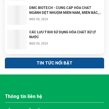
DMC BIOTECH - CUNG CẤP HÓA CHẤT
NGÀNH DỆT NHUỘM MIỀN NAM, MIỀN BẮC,
MIỀN TRUNG, MIỀN TÂY
WED 05, 2023
CÁC LƯU Ý KHI SỬ DỤNG HÓA CHẤT XỬ LÝ
NƯỚC
WED 05, 2023
BẠN ĐANG KINH DOANH HÓA CHẤT CÔNG
NGHIỆP NHƯNG KHÔNG BIẾT NHẬP HÀNG
TIN TỨC NỔI BẬT
GIÁ TỐT Ở ĐÂU?
WED 05, 2023
Thông tin liên hệ