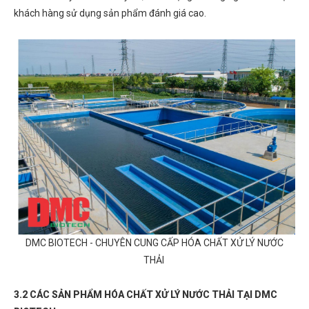
khách hàng sử dụng sản phẩm đánh giá cao.
DMC BIOTECH - CHUYÊN CUNG CẤP HÓA CHẤT XỬ LÝ NƯỚC
THẢI
3.2 CÁC SẢN PHẨM HÓA CHẤT XỬ LÝ NƯỚC THẢI TẠI DMC