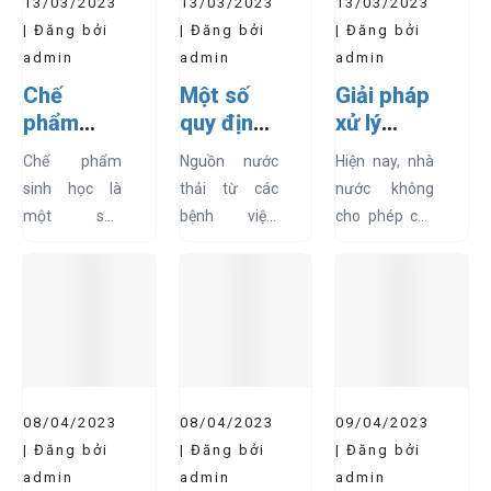
13/03/2023
13/03/2023
13/03/2023
| Đăng bởi
| Đăng bởi
| Đăng bởi
admin
admin
admin
Chế
Một số
Giải pháp
phẩm
quy định
xử lý
sinh học
về xử lý
nước cấp
Chế phẩm
Nguồn nước
Hiện nay, nhà
là gì -
nước thải
cho
sinh học là
thải từ các
nước không
DMC
y tế
doanh
một sản
bệnh viện,
cho phép các
Biotech
nghiệp
phẩm có
phòng khám
doanh nghiệp
nguồn gốc từ
có thể là
sản xuất được
tài nguyên
nguyên nhân
tự ý khai thác
thiên nhiên,
làm lây lan
và sử dụng
được sản xuất
dịch bệnh. Hệ
nước ngầm
bằng các
thống xử lý
do lượng nước
phương pháp
nước sinh
ngầm trên
08/04/2023
08/04/2023
09/04/2023
sinh học để
hoạt trong
toàn cầu
| Đăng bởi
| Đăng bởi
| Đăng bởi
tạo ra những
khu vực sẽ
đang...
admin
admin
admin
sản...
không...