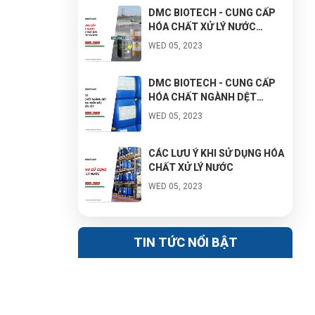
DMC BIOTECH - CUNG CẤP
HÓA CHẤT XỬ LÝ NƯỚC
TRONG NUÔI TRỒNG THỦY
WED 05, 2023
SẢN VỚI GIÁ TỐT NHẤT THỊ
TRƯỜNG
DMC BIOTECH - CUNG CẤP
HÓA CHẤT NGÀNH DỆT
NHUỘM MIỀN NAM, MIỀN
WED 05, 2023
BẮC, MIỀN TRUNG, MIỀN TÂY
CÁC LƯU Ý KHI SỬ DỤNG HÓA
CHẤT XỬ LÝ NƯỚC
WED 05, 2023
BẠN ĐANG KINH DOANH HÓA
CHẤT CÔNG NGHIỆP NHƯNG
TIN TỨC NỔI BẬT
KHÔNG BIẾT NHẬP HÀNG GIÁ
WED 05, 2023
TỐT Ở ĐÂU?