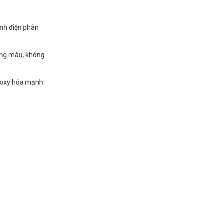
ình điện phân
hông màu, không
h oxy hóa mạnh