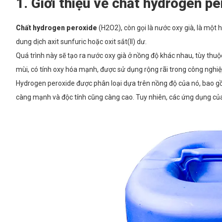
1. Giới thiệu về chất hydrogen p
Chất hydrogen peroxide
(H2O2), còn gọi là nước oxy già, là một
dung dịch axit sunfuric hoặc oxit sắt(II) dư.
Quá trình này sẽ tạo ra nước oxy già ở nồng độ khác nhau, tùy thu
mùi, có tính oxy hóa mạnh, được sử dụng rộng rãi trong công nghiệ
Hydrogen peroxide được phân loại dựa trên nồng độ của nó, bao g
càng mạnh và độc tính cũng càng cao. Tuy nhiên, các ứng dụng của 