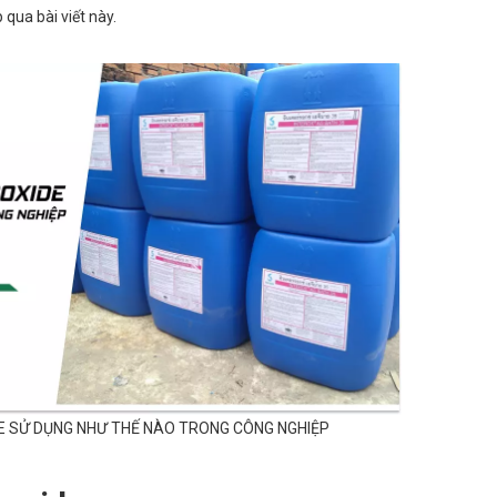
qua bài viết này.
 SỬ DỤNG NHƯ THẾ NÀO TRONG CÔNG NGHIỆP