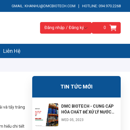
|
GMAIL: KHANHU@DMCBIOTECH.COM
HOTLINE: 094.970.2268
Đăng nhập / Đăng ký
0
Liên Hệ
TIN TỨC MỚI
DMC BIOTECH - CUNG CẤP
i và tẩy trắng
HÓA CHẤT ĐỂ XỬ LÝ NƯỚC
THẢI CÔNG NGHIỆP MẠNH -
WED 05, 2023
GIAO HÀNG TẬN NƠI
m hiểu chi tiết