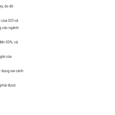
xy, do đó
c của OCI và
ng các ngành
 đến 50%, và
già của
ử dụng sai cách
 phải được