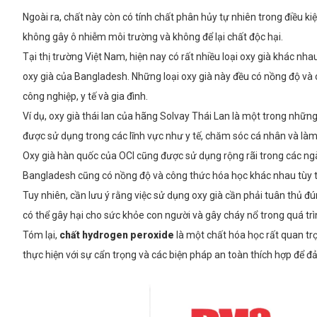
Ngoài ra, chất này còn có tính chất phân hủy tự nhiên trong điều ki
không gây ô nhiễm môi trường và không để lại chất độc hại.
Tại thị trường Việt Nam, hiện nay có rất nhiều loại oxy già khác nha
oxy già của Bangladesh. Những loại oxy già này đều có nồng độ và
công nghiệp, y tế và gia đình.
Ví dụ, oxy già thái lan của hãng Solvay Thái Lan là một trong nhữ
được sử dụng trong các lĩnh vực như y tế, chăm sóc cá nhân và làm
Oxy già hàn quốc của OCI cũng được sử dụng rộng rãi trong các ng
Bangladesh cũng có nồng độ và công thức hóa học khác nhau tùy 
Tuy nhiên, cần lưu ý rằng việc sử dụng oxy già cần phải tuân thủ 
có thể gây hại cho sức khỏe con người và gây cháy nổ trong quá tr
Tóm lại,
chất hydrogen peroxide
là một chất hóa học rất quan trọ
thực hiện với sự cẩn trọng và các biện pháp an toàn thích hợp để đả